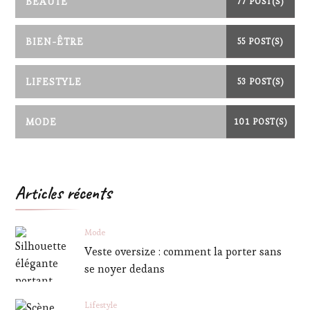
BEAUTÉ
77 POST(S)
BIEN-ÊTRE
55 POST(S)
LIFESTYLE
53 POST(S)
MODE
101 POST(S)
Articles récents
Mode
Veste oversize : comment la porter sans
se noyer dedans
Lifestyle