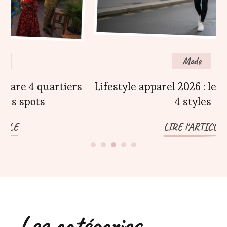
Mode
s
Lifestyle apparel 2026 : le comparatif des
S
4 styles
LIRE l'ARTICLE
Les catégories