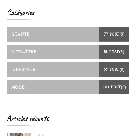
Catégories
BEAUTÉ
77 POST(S)
BIEN-ÊTRE
55 POST(S)
LIFESTYLE
53 POST(S)
MODE
101 POST(S)
Articles récents
Mode