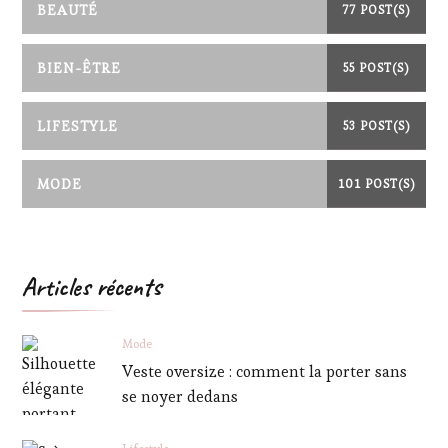
BEAUTÉ
77 POST(S)
BIEN-ÊTRE
55 POST(S)
LIFESTYLE
53 POST(S)
MODE
101 POST(S)
Articles récents
Mode
Veste oversize : comment la porter sans
se noyer dedans