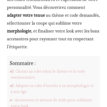
personnalité. Vous découvrirez comment
adapter votre tenue
au thème et code demandés,
sélectionner la coupe qui sublime votre
morphologie
, et finaliser votre look avec les bons
accessoires pour rayonner tout en respectant
l’étiquette.
Sommaire :
👗 Choisir sa robe selon le thème et le code
vestimentaire
👗 Adapter sa robe d’invitée à sa morphologie et
à son âge
✨ Accessoires et astuces de style pour sublimer
votre look