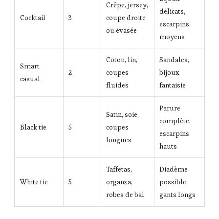
Crêpe, jersey,
délicats,
Cocktail
3
coupe droite
escarpins
ou évasée
moyens
Coton, lin,
Sandales,
Smart
2
coupes
bijoux
casual
fluides
fantaisie
Parure
Satin, soie,
complète,
Black tie
5
coupes
escarpins
longues
hauts
Taffetas,
Diadème
White tie
5
organza,
possible,
robes de bal
gants longs