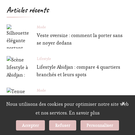
Articles récents
Mode
Veste oversize : comment la porter sans
se noyer dedans
Lifestyle
Lifestyle Abidjan : compare 4 quartiers
branchés et leurs spots
Mode
Lifestyle apparel 2026 : le comparatif des
×
Nous utilisons des cookies pour optimiser notre site web
4 styles
et nos services.
En savoir plus
Accepter
Refuser
Personnaliser