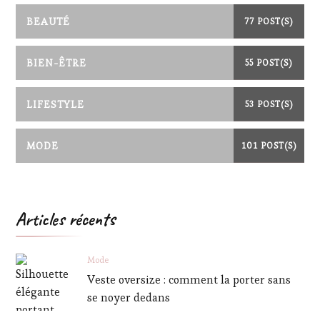
BEAUTÉ
77 POST(S)
BIEN-ÊTRE
55 POST(S)
LIFESTYLE
53 POST(S)
MODE
101 POST(S)
Articles récents
Mode
Veste oversize : comment la porter sans
se noyer dedans