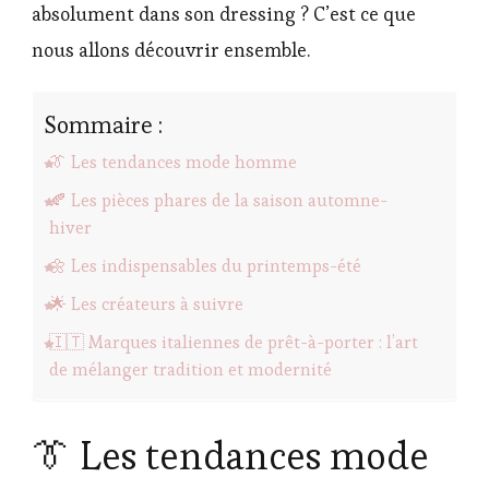
absolument dans son dressing ? C’est ce que
nous allons découvrir ensemble.
Sommaire :
👔 Les tendances mode homme
🍂 Les pièces phares de la saison automne-
hiver
🌼 Les indispensables du printemps-été
🌟 Les créateurs à suivre
🇮🇹 Marques italiennes de prêt-à-porter : l’art
de mélanger tradition et modernité
👔 Les tendances mode