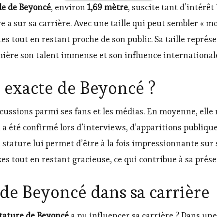
lle de Beyoncé
, environ
1,69 mètre
, suscite tant d’intérê
re a sur sa carrière. Avec une taille qui peut sembler « m
 tout en restant proche de son public. Sa taille représ
ière son talent immense et son influence international
le exacte de Beyoncé ?
iscussions parmi ses fans et les médias. En moyenne, ell
ela a été confirmé lors d’interviews, d’apparitions publiq
a stature lui permet d’être à la fois impressionnante sur 
xes tout en restant gracieuse, ce qui contribue à sa prés
e de Beyoncé dans sa carrière
tature de Beyoncé
a pu influencer sa carrière ? Dans un