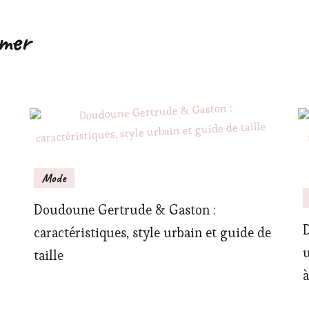
imer
Mode
Doudoune Gertrude & Gaston :
D
caractéristiques, style urbain et guide de
u
taille
à