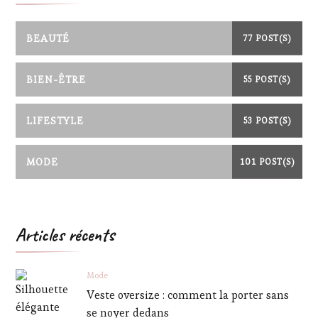
BEAUTÉ
77 POST(S)
BIEN-ÊTRE
55 POST(S)
LIFESTYLE
53 POST(S)
MODE
101 POST(S)
Articles récents
Mode
Veste oversize : comment la porter sans
se noyer dedans