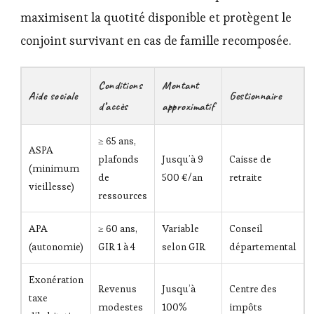
maximisent la quotité disponible et protègent le
conjoint survivant en cas de famille recomposée.
Conditions
Montant
Aide sociale
Gestionnaire
d’accès
approximatif
≥ 65 ans,
ASPA
plafonds
Jusqu’à 9
Caisse de
(minimum
de
500 €/an
retraite
vieillesse)
ressources
APA
≥ 60 ans,
Variable
Conseil
(autonomie)
GIR 1 à 4
selon GIR
départemental
Exonération
Revenus
Jusqu’à
Centre des
taxe
modestes
100%
impôts