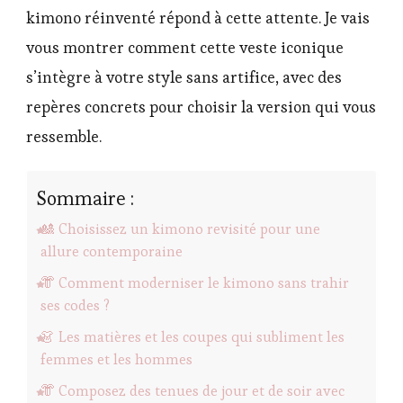
kimono réinventé répond à cette attente. Je vais
vous montrer comment cette veste iconique
s’intègre à votre style sans artifice, avec des
repères concrets pour choisir la version qui vous
ressemble.
Sommaire :
🎎 Choisissez un kimono revisité pour une
allure contemporaine
👘 Comment moderniser le kimono sans trahir
ses codes ?
👗 Les matières et les coupes qui subliment les
femmes et les hommes
👘 Composez des tenues de jour et de soir avec