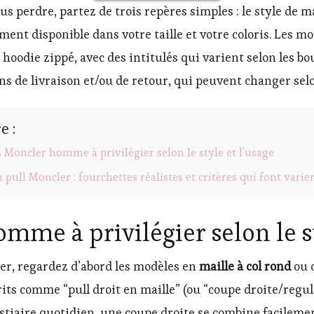
us perdre, partez de trois repères simples : le style de 
lement disponible dans votre taille et votre coloris. Les 
u hoodie zippé, avec des intitulés qui varient selon les b
ons de livraison et/ou de retour, qui peuvent changer selo
e :
s Moncler homme à privilégier selon le style et l’usage
n pull Moncler : fourchettes réalistes et critères qui font varie
mme à privilégier selon le st
ter, regardez d’abord les modèles en
maille à col rond
ou c
ts comme “pull droit en maille” (ou “coupe droite/regular
vestiaire quotidien, une coupe droite se combine facileme