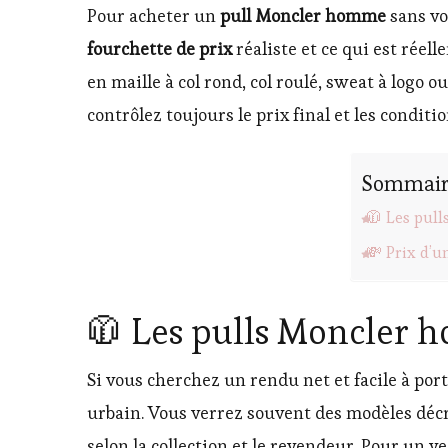
Pour acheter un
pull Moncler homme
sans vo
fourchette de prix
réaliste et ce qui est réel
en maille à col rond, col roulé, sweat à logo o
contrôlez toujours le prix final et les conditi
Sommair
🧥 Les pull
💸 Prix d’u
🧥 Les pulls Moncler ho
Si vous cherchez un rendu net et facile à por
urbain. Vous verrez souvent des modèles décri
selon la collection et le revendeur. Pour un 